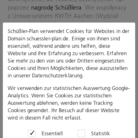
poprzez
nagrodę Schüßlera
. We współpracy
z Uniwersytetem RWTH Aachen (Wydział
Inżynierii Lądowej), corocznie nagradzamy
Schüßler-Plan verwendet Cookies für Websites in der
najlepszych studentów roku.
Domain schuessler-plan.de. Einige von ihnen sind
essenziell, während andere uns helfen, diese
Nasi eksperci regularnie dzielą się swoją
Website und Ihre Erfahrung zu verbessern. Erfahren
wiedzą na temat najważniejszych tematów i
Sie mehr zu den von uns oder Dritten eingesetzten
wydarzeń w branży budowlanej podczas
Cookies und Ihren Möglichkeiten, diese auszustellen
organizowanych uroczystości, wykładów, a
in unserer
Datenschutzerklärung
.
także w publikacjach. Nasz magazyn
firmowy „plan’ informuje o aktualnych
Wir verwenden zur statistischen Auswertung Google-
Analytics. Wenn Sie Cookies zur statistischen
priorytetach firmy oraz szczegółach naszych
Auswertung ablehnen, werden keine Tracking
projektów.
Cookies gesendet. Ihr Besuch auf dieser Website
wird in diesem Fall nicht erfasst.
Essentiell
Statistik