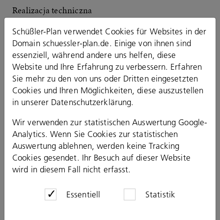
Realizacja techniczna
ip plus GmbH & Co. KG
Schüßler-Plan verwendet Cookies für Websites in der
Domain schuessler-plan.de. Einige von ihnen sind
Odpowiedzialność za treści
essenziell, während andere uns helfen, diese
Website und Ihre Erfahrung zu verbessern. Erfahren
Zawartość naszych stron została stworzona z
Sie mehr zu den von uns oder Dritten eingesetzten
najwyższą starannością. Jako usługodawca jesteśmy
Cookies und Ihren Möglichkeiten, diese auszustellen
odpowiedzialni za własne treści na tych stronach
in unserer
Datenschutzerklärung
.
zgodnie z § 7 ust. 1 niemieckiej Ustawy o
Wir verwenden zur statistischen Auswertung Google-
Telemediach (TMG). Zgodnie z §§ 8 do 10 TMG nie
Analytics. Wenn Sie Cookies zur statistischen
jesteśmy zobowiązani do monitorowania
Auswertung ablehnen, werden keine Tracking
przekazywanych lub zapisywanych informacji ani do
Cookies gesendet. Ihr Besuch auf dieser Website
badania okoliczności wskazujących na nielegalną
wird in diesem Fall nicht erfasst.
działalność. Zobowiązania do usunięcia lub
zablokowania wykorzystania informacji zgodnie z
ogólnymi przepisami prawa pozostają nienaruszone.
Essentiell
Statistik
Odpowiedzialność w tym zakresie jest jednak
możliwa dopiero od momentu, w którym znane jest