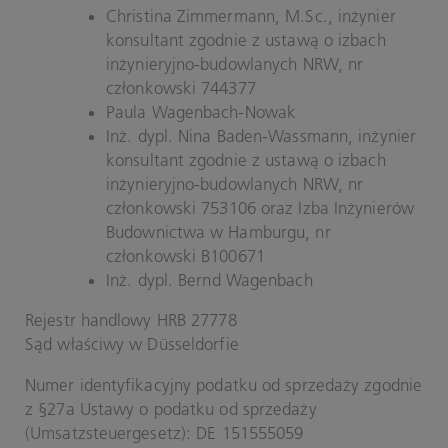
Christina Zimmermann, M.Sc., inżynier
konsultant zgodnie z ustawą o izbach
inżynieryjno-budowlanych NRW, nr
członkowski 744377
Paula Wagenbach-Nowak
Inż. dypl. Nina Baden-Wassmann, inżynier
konsultant zgodnie z ustawą o izbach
inżynieryjno-budowlanych NRW, nr
członkowski
753106 oraz Izba Inżynierów
Budownictwa w Hamburgu, nr
członkowski B100671
Inż. dypl. Bernd Wagenbach
Rejestr handlowy HRB 27778
Sąd właściwy w Düsseldorfie
Numer identyfikacyjny podatku od sprzedaży zgodnie
z §27a Ustawy o podatku od sprzedaży
(Umsatzsteuergesetz): DE 151555059