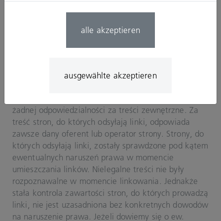
konkretne naruszenie prawa. Jeśli dowiemy się o
takich naruszeniach, natychmiast usuniemy
alle akzeptieren
odpowiednie treści.
Odpowiedzialność za linki
Nasza oferta zawiera linki do zewnętrznych stron
ausgewählte akzeptieren
internetowych osób trzecich, na których treść nie
mamy żadnego wpływu. Dlatego nie możemy przejąć
żadnej odpowiedzialności za treści zewnętrzne. Za
treść stron, do których odsyłają linki, odpowiada
zawsze dany oferent lub operator strony. Strony, do
których odsyłają linki, zostały sprawdzone pod kątem
ewentualnych naruszeń prawa w momencie
umieszczania linków. Nielegalne treści nie były
rozpoznawalne w momencie linkowania. Jednakże
stała kontrola zawartości stron, do których prowadzą
linki, nie jest uzasadniona bez konkretnych dowodów
na naruszenie prawa. Jeżeli dowiemy się o ew.