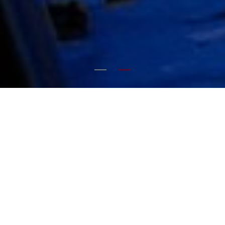
We are an independent
family-owned engineering
company in the third
generation.
1,200+ employees, 22
offices, 1 team.