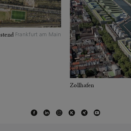
Ostend
Frankfurt am Main
Zollhafen