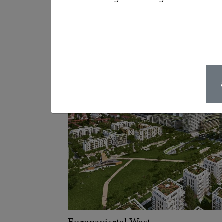
Europacity
Europaviertel West