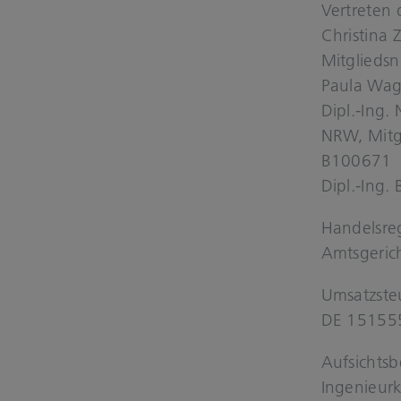
Ver­tre­ten
Chris­ti­na
Mit­glieds
Paula Wag
Dipl.-Ing.
NRW, Mit­
B100671
Dipl.-Ing.
Han­dels­re
Amts­ge­ric
Umsatzsteu
DE 15155
Auf­sichts­b
Ingenieurk