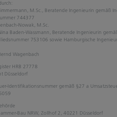
 durch:
 Zim­mer­mann, M.Sc., Be­ra­ten­de In­ge­nieu­rin gemäß 
­num­mer 744377
enbach-​Nowak, M.Sc.
 Nina Baden-​Wassmann, Be­ra­ten­de In­ge­nieu­rin gem
glieds­num­mer 753106
sowie Ham­bur­gi­sche Ingenieu
 Bernd Wa­gen­bach
­gis­ter HRB 27778
ht Düs­sel­dorf
er-​Identifikationsnummer gemäß §27 a Um­satz­steu­er
5059
e­hör­de
ammer-​Bau NRW, Zoll­hof 2, 40221 Düs­sel­dorf