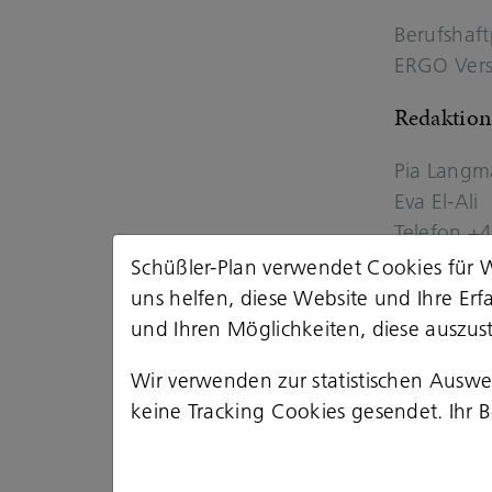
Be­rufs­haft­
ERGO Ver­
Re­dak­ti­on
Pia Lang­
Eva El-​Ali
Te­le­fon 
Schüßler-Plan verwendet Cookies für W
De­sign/ Ko
uns helfen, diese Website und Ihre Er
und Ihren Möglichkeiten, diese auszust
Lutz Menze
Wir verwenden zur statistischen Ausw
Tech­ni­sch
keine Tracking Cookies gesendet. Ihr Be
ip plus G