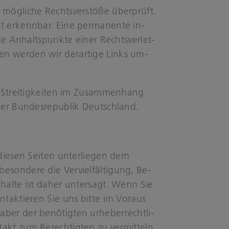
mög­li­che Rechts­ver­stö­ße über­prüft.
t er­kenn­bar. Eine per­ma­nen­te in­
­te An­halts­punk­te einer Rechts­ver­let­
en wer­den wir der­ar­ti­ge Links um­
 Strei­tig­kei­ten im Zu­sam­men­hang
 der Bun­des­re­pu­blik Deutsch­land.
die­sen Sei­ten un­ter­lie­gen dem
­son­de­re die Ver­viel­fäl­ti­gung, Be­
In­hal­te ist daher un­ter­sagt. Wenn Sie
n­tak­tie­ren Sie uns bitte im Vor­aus
er der be­nö­tig­ten ur­he­ber­recht­li­
akt zum Be­rech­tig­ten zu ver­mit­teln.