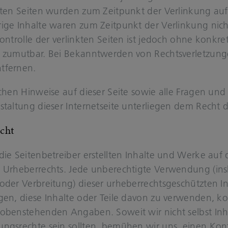
k­ten Sei­ten wur­den zum Zeit­punkt der Ver­lin­kung auf 
ri­ge In­hal­te waren zum Zeit­punkt der Ver­lin­kung nich
Kon­trol­le der ver­link­ten Sei­ten ist je­doch ohne kon­kre
zu­mut­bar. Bei Be­kannt­wer­den von Rechts­ver­let­zun­g
­fer­nen.
i­chen Hin­wei­se auf die­ser Seite sowie alle Fra­gen und
stal­tung die­ser In­ter­net­sei­te un­ter­lie­gen dem Recht
echt
ie Sei­ten­be­trei­ber er­stell­ten In­hal­te und Werke auf 
r­he­ber­rechts. Jede un­be­rech­tig­te Ver­wen­dung (ins­be
 oder Ver­brei­tung) die­ser ur­he­ber­rechts­ge­schütz­ten 
ti­gen, diese In­hal­te oder Teile davon zu ver­wen­den, ko
ben­ste­hen­den An­ga­ben. So­weit wir nicht selbst In­ha­b
ngs­rech­te sein soll­ten, be­mü­hen wir uns, einen Kon­t