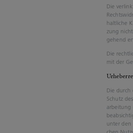
Die ver­lin
Rechts­wid­
halt­li­che 
zung nicht 
ge­hend ent
Die recht­l
mit der Ge­
Ur­he­ber­r
Die durch d
Schutz des U
ar­bei­tung
be­ab­sich­
unter den o
chen Nut­zu