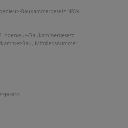
Ingenieur-​/Bau­kam­mer­ge­setz NRW,
äß
Ingenieur-​/Bau­kam­mer­ge­setz
rkammer-​Bau, Mit­glieds­num­mer
­ge­setz: