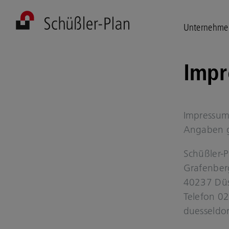
Unternehme
Im­p
Im­pres­sum
An­ga­ben
Schüßler-
Gra­fen­ber
40237 Düs­
Te­le­fon 
du­es­sel­d