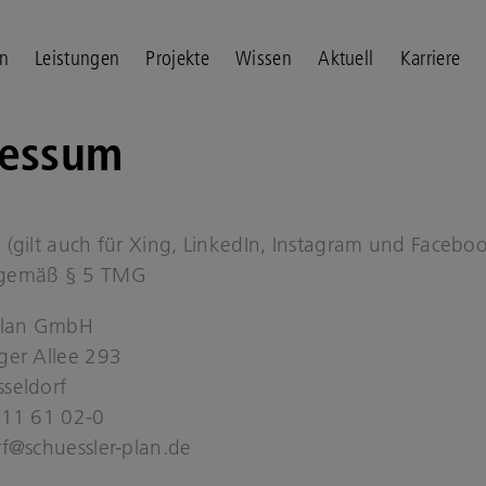
n
Leistungen
Projekte
Wissen
Aktuell
Karriere
res­sum
 (gilt auch für Xing, Lin­ke­dIn, In­sta­gram und Face­bo
 gemäß § 5 TMG
​Plan GmbH
­ger Allee 293
sel­dorf
0211 61 02-0
orf@schuessler-​plan.de