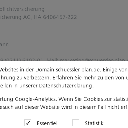
pflicht­ver­si­che­rung
si­che­rung AG, HA 6406457-​222
mann
+49 (0211) 6102-​01, Mail:
mar­ke­ting@schuessler-​plan
ebsites in der Domain schuessler-plan.de. Einige von
n­zep­ti­on
fahrung zu verbessern. Erfahren Sie mehr zu den von 
ellen in unserer
Datenschutzerklärung
.
 De­sign
ertung Google-Analytics. Wenn Sie Cookies zur stati
e Rea­li­sie­rung
such auf dieser Website wird in diesem Fall nicht erf
mbH & Co. KG
Essentiell
Statistik