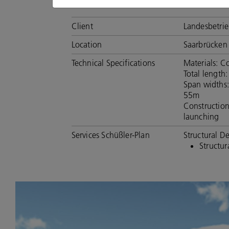
Project Data
Client
Landesbetrie
Location
Saarbrücken
Technical Specifications
Materials: C
Total length
Span widths
55m
Constructio
launching
Services Schüßler-Plan
Structural D
Structur