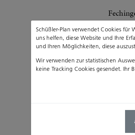
Feching
Schüßler-Plan verwendet Cookies für W
Together
uns helfen, diese Website und Ihre Er
competit
und Ihren Möglichkeiten, diese auszust
steel co
situated
Wir verwenden zur statistischen Ausw
keine Tracking Cookies gesendet. Ihr Be
as the g
Saarbrüc
the logi
viewed f
Read m