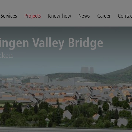
Services
Projects
Know-how
News
Career
Contac
ingen Valley Bridge
cken