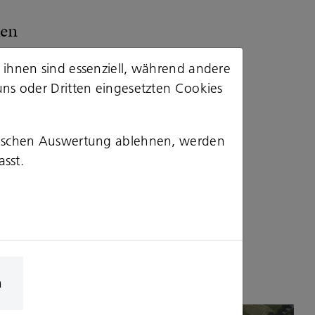
ken
 ihnen sind essenziell, während andere
Plan won the bidding
uns oder Dritten eingesetzten Cookies
n the A6. The 424 m long
icance for the Saarland. It is
element in the landscape, acts
stischen Auswertung ablehnen, werden
asst.
mage of the state capital of
 open spaces resulting from
y divides the valley when
n