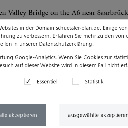
en Valley Bridge on the A6 near Saarbrüc
ebsites in der Domain schuessler-plan.de. Einige von
 with DKFS Architects, London, Schüssler-
fahrung zu verbessern. Erfahren Sie mehr zu den von 
ion for the new Fechingen valley bridge o
ellen in unserer
Datenschutzerklärung
.
mposite bridge is of outstanding urban signif
 in an exposed location and, as a defining 
ertung Google-Analytics. Wenn Sie Cookies zur stati
such auf dieser Website wird in diesem Fall nicht erf
ateway to the Saarland and represents an i
ken. The alternating sequence of piers and
Essentiell
Statistik
c of engineering principles also harmoniousl
rom afar.
ore
alle akzeptieren
ausgewählte akzeptiere