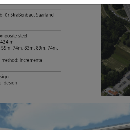
b für Straßenbau, Saarland
omposite steel
: 424 m
: 55m, 74m, 83m, 83m, 74m,
n method: Incremental
esign
al design