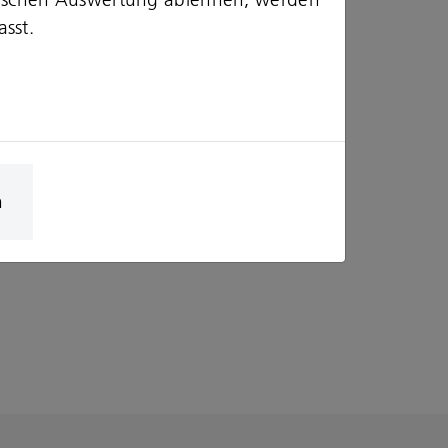
asst.
n