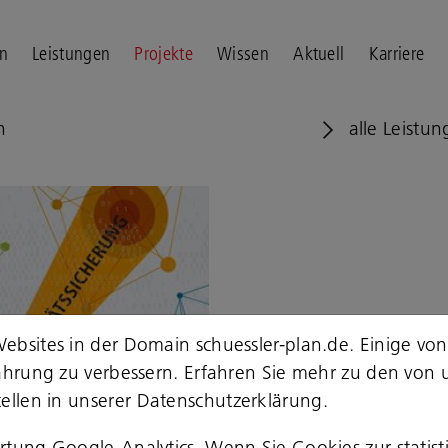
n
Leistungen
Projekte
Wissen
Aktuell
Karriere
n
alle Leistu
ebsites in der Domain schuessler-plan.de. Einige von
fahrung zu verbessern. Erfahren Sie mehr zu den von 
ellen in unserer
Datenschutzerklärung
.
ertung Google-Analytics. Wenn Sie Cookies zur stati