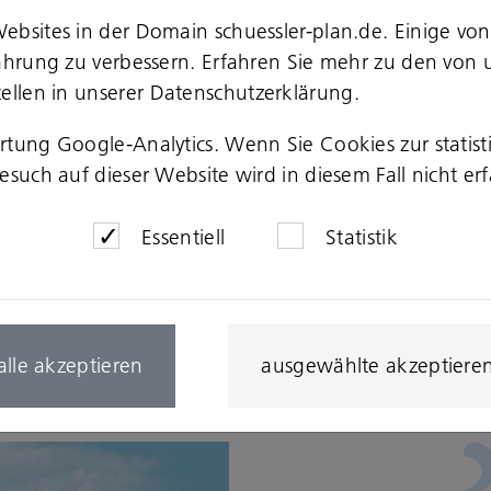
ebsites in der Domain schuessler-plan.de. Einige von
In der rheinland-pfälzischen Landeshaupt
fahrung zu verbessern. Erfahren Sie mehr zu den von 
ebenfalls mit einem Bürostandort vertret
ellen in unserer
Datenschutzerklärung
.
die dort ansässige Planungsgruppe (PG) 
ertung Google-Analytics. Wenn Sie Cookies zur stati
Gruppe zunächst als Tochtergesellschaft
such auf dieser Website wird in diesem Fall nicht erf
2025 zu einem weiteren Standort der Ing
Essentiell
Statistik
Das Mainzer Team bringt langjährige Expe
Projektsteuerung und Bauleitung mit – i
der Wasserwirtschaft, der Infrastruktur
alle akzeptieren
Abfallwirtschaft.
ausgewählte akzeptiere