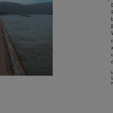
N
S
P