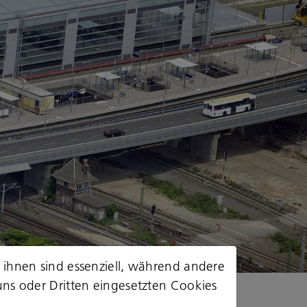
 ihnen sind essenziell, während andere
© euroluftbild.de/Robert Grahn
uns oder Dritten eingesetzten Cookies