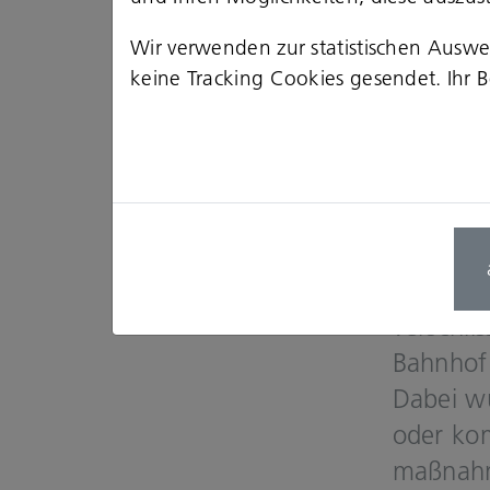
Der Bahn­
Wir verwenden zur statistischen Ausw
keine Tracking Cookies gesendet. Ihr Be
Jahr­hun­
Deutsch­l
an­la­ge 
Der­zeit 
kreuz.
Die ehe­
ver­schli
Bahn­hof 
Dabei wur
oder kom­
maß­nah­m