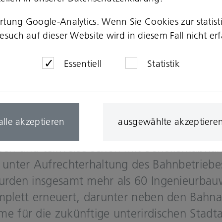
hof Ost­kreuz ent­stand vor über 175 Jah­ren,
ertung Google-Analytics. Wenn Sie Cookies zur stati
such auf dieser Website wird in diesem Fall nicht erf
dert kaum und ist einer der am meis­ten fre­q
ands. In fast un­ver­än­der­ter Form als teil­we
Essentiell
Statistik
kreuzt sich die obere Ring­bahne­be­ne mit der
hal­ten acht Stadt­bahn­li­ni­en und acht Fern­
alle akzeptieren
ausgewählte akzeptiere
ma­li­ge Bau­sub­stanz war neben Kriegs­schä­
s­sen und teil­wei­se schon mit Be­helfs­maß­na
unter Auf­recht­erhal­tung des Bahn­be­trie­b
­den ins­ge­samt mehr als 60 In­ge­nieur­bau­
plett er­neu­ert, dar­un­ter neben den Bahn­an
e für die zu­künf­ti­ge un­ter­ir­di­schen Stadt­