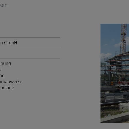
sen
Bau GmbH
anung
u
ng
urbauwerke
sanlage