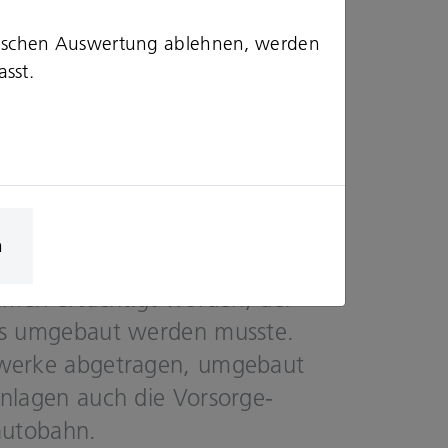
 ver­än­der­te sich über ein
stischen Auswertung ablehnen, werden
asst.
uen­tier­ten Bahn­hö­fe
i­se denk­mal­ge­schütz­te Bahn­
 un­te­ren Stadt­bahne­be­ne.
bahn­li­ni­en am Bahn­hof Ost­
n
den nach bis zu 127 Jah­ren
h­men er­tüch­tigt wor­den, der
es um­ge­baut wer­den muss­te.
wer­ke ab­ge­tra­gen, um­ge­baut
­la­gen auch die Vor­sor­ge­
au­to­bahn.