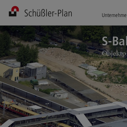
Unternehme
S-Ba
Ob­jekt­p