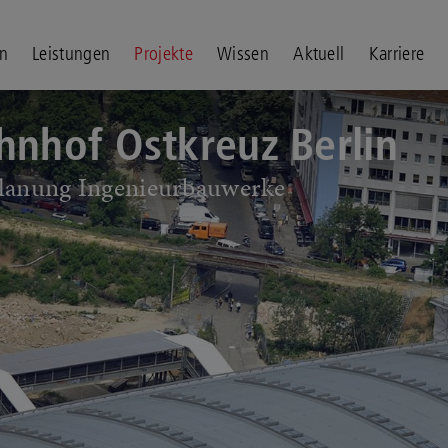
n
Leistungen
Projekte
Wissen
Aktuell
Karriere
hnhof Ostkreuz Berlin
la­nung In­ge­nieur­bau­wer­ke